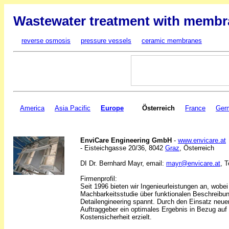
Wastewater treatment with membr
reverse osmosis
pressure vessels
ceramic membranes
America
Asia Pacific
Europe
Österreich
France
Ger
EnviCare Engineering GmbH
-
www.envicare.at
- Eisteichgasse 20/36, 8042
Graz
, Österreich
DI Dr. Bernhard Mayr, email:
mayr@envicare.at
, 
Firmenprofil:
Seit 1996 bieten wir Ingenieurleistungen an, wobe
Machbarkeitsstudie über funktionalen Beschreib
Detailengineering spannt. Durch den Einsatz neuer
Auftraggeber ein optimales Ergebnis in Bezug auf 
Kostensicherheit erzielt.