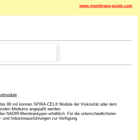
www.membrane-guide.com
elmodule
l bis 80 mil können SPIRA-CEL® Module der Viskosität oder dem
ierenden Mediums angepaßt werden.
len NADIR-Membrantypen erhältlich. Für die unterschiedlichsten
 und Industrieausführungen zur Verfügung.