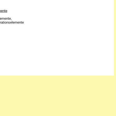
mente
lemente,
rationselemente