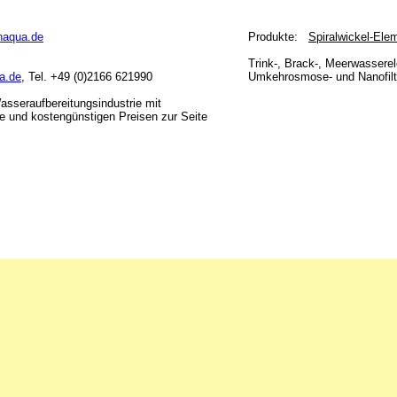
naqua.de
Produkte:
Spiralwickel-Ele
Trink-, Brack-, Meerwassere
a.de
, Tel. +49 (0)2166 621990
Umkehrosmose- und Nanofilt
asseraufbereitungsindustrie mit
te und kostengünstigen Preisen zur Seite