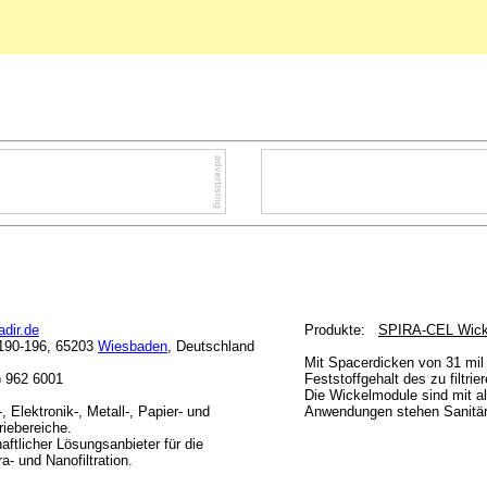
dir.de
Produkte:
SPIRA-CEL Wick
e 190-196, 65203
Wiesbaden
, Deutschland
Mit Spacerdicken von 31 mi
1) 962 6001
Feststoffgehalt des zu filtr
Die Wickelmodule sind mit al
 Elektronik-, Metall-, Papier- und
Anwendungen stehen Sanitär-
riebereiche.
aftlicher Lösungsanbieter für die
a- und Nanofiltration.