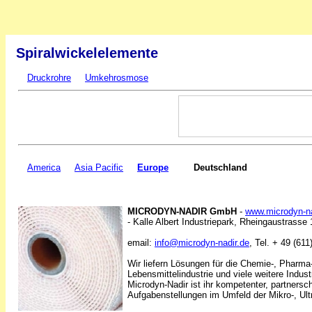
Spiralwickelelemente
Druckrohre
Umkehrosmose
America
Asia Pacific
Europe
Deutschland
MICRODYN-NADIR GmbH
-
www.microdyn-na
- Kalle Albert Industriepark, Rheingaustrass
email:
info@microdyn-nadir.de
, Tel. + 49 (61
Wir liefern Lösungen für die Chemie-, Pharma-,
Lebensmittelindustrie und viele weitere Indust
Microdyn-Nadir ist ihr kompetenter, partnersch
Aufgabenstellungen im Umfeld der Mikro-, Ultr