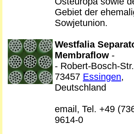
Osteuropa sowie 
Gebiet der ehemal
Sowjetunion.
Westfalia Separat
Membraflow
-
- Robert-Bosch-Str.
73457
Essingen
,
Deutschland
email,
Tel. +49 (73
9614-0