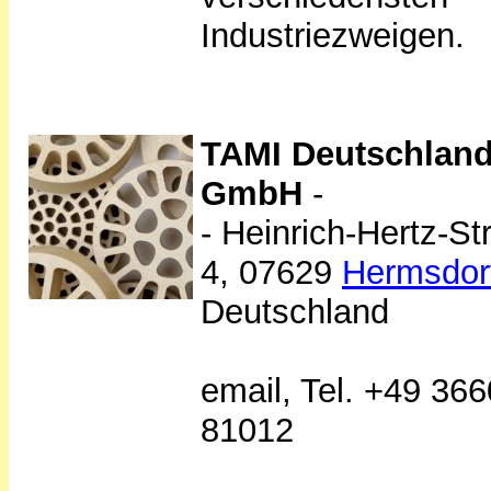
Industriezweigen.
TAMI Deutschlan
GmbH
-
- Heinrich-Hertz-St
4, 07629
Hermsdor
Deutschland
email, Tel. +49 36
81012