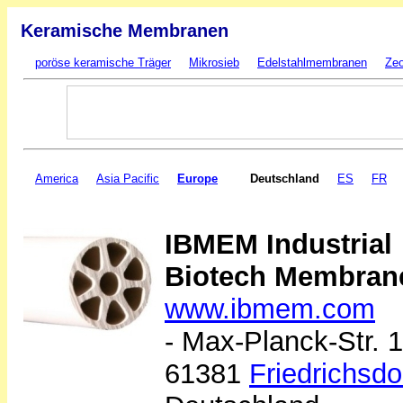
Keramische Membranen
poröse keramische Träger
Mikrosieb
Edelstahlmembranen
Zeo
America
Asia Pacific
Europe
Deutschland
ES
FR
IBMEM Industrial
Biotech Membran
www.ibmem.com
- Max-Planck-Str. 1
61381
Friedrichsdo