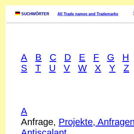
SUCHWÖRTER
All Trade names and Trademarks
A
B
C
D
E
F
G
H
S
T
U
V
W
X
Y
Z
A
Anfrage,
Projekte, Anfrage
Antiscalant