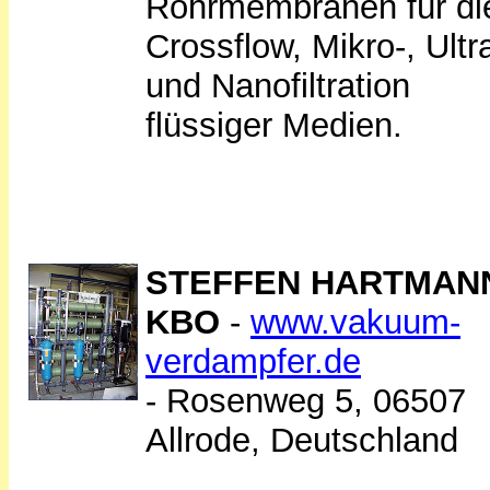
Rohrmembranen für di
Crossflow, Mikro-, Ultr
und Nanofiltration
flüssiger Medien.
STEFFEN HARTMAN
KBO
-
www.vakuum-
verdampfer.de
- Rosenweg 5, 06507
Allrode, Deutschland