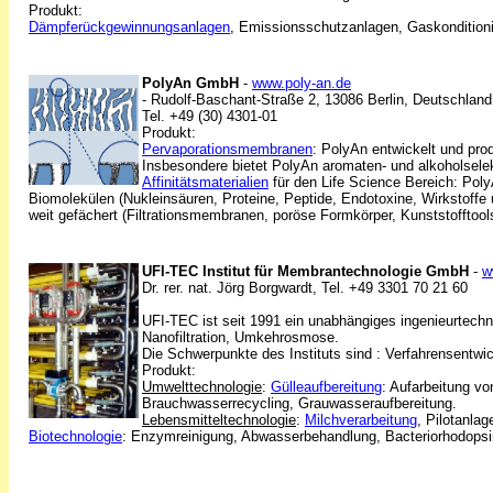
Produkt:
Dämpferückgewinnungsanlagen
, Emissionsschutzanlagen, Gaskonditio
PolyAn GmbH
-
www.poly-an.de
- Rudolf-Baschant-Straße 2, 13086 Berlin, Deutschland
Tel. +49 (30) 4301-01
Produkt:
Pervaporationsmembranen
: PolyAn entwickelt und pro
Insbesondere bietet PolyAn aromaten- und alkoholsele
Affinitätsmaterialien
für den Life Science Bereich: PolyA
Biomolekülen (Nukleinsäuren, Proteine, Peptide, Endotoxine, Wirkstoffe
weit gefächert (Filtrationsmembranen, poröse Formkörper, Kunststofftool
UFI-TEC Institut für Membrantechnologie GmbH
-
w
Dr. rer. nat. Jörg Borgwardt,
Tel. +49 3301 70 21 60
UFI-TEC ist seit 1991 ein unabhängiges ingenieurtechni
Nanofiltration, Umkehrosmose.
Die Schwerpunkte des Instituts sind : Verfahrensentw
Produkt:
Umwelttechnologie
:
Gülleaufbereitung
: Aufarbeitung v
Brauchwasserrecycling, Grauwasseraufbereitung.
Lebensmitteltechnologie
:
Milchverarbeitung
, Pilotanla
Biotechnologie
: Enzymreinigung, Abwasserbehandlung, Bacteriorhodopsi