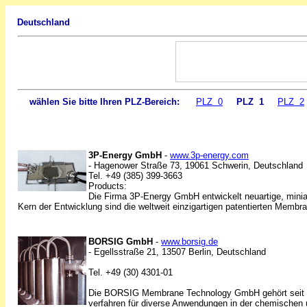
Deutschland
wählen Sie bitte Ihren PLZ-Bereich:
PLZ 0
PLZ 1
PLZ 2
3P-Energy GmbH
-
www.3p-energy.com
- Hagenower Straße 73, 19061 Schwerin, Deutschland
Tel. +49 (385) 399-3663
Products:
Die Firma 3P-Energy GmbH entwickelt neuartige, miniatu
Kern der Entwicklung sind die weltweit einzigartigen patentierten Memb
BORSIG GmbH
-
www.borsig.de
- Egellsstraße 21, 13507 Berlin, Deutschland
Tel. +49 (30) 4301-01
Die BORSIG Membrane Technology GmbH gehört seit 199
verfahren für diverse Anwendungen in der chemischen