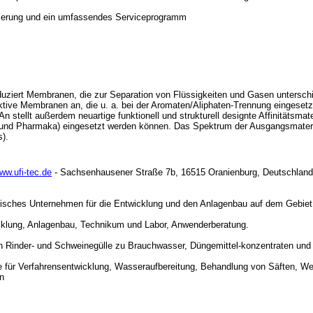
nierung und ein umfassendes Serviceprogramm
duziert Membranen, die zur Separation von Flüssigkeiten und Gasen untersch
ktive Membranen an, die u. a. bei der Aromaten/Aliphaten-Trennung eingesetz
n stellt außerdem neuartige funktionell und strukturell designte Affinitätsma
 und Pharmaka) eingesetzt werden können. Das Spektrum der Ausgangsmaterial
s).
ww.ufi-tec.de
- Sachsenhausener Straße 7b, 16515 Oranienburg, Deutschland
sches Unternehmen für die Entwicklung und den Anlagenbau auf dem Gebiet der M
icklung, Anlagenbau, Technikum und Labor, Anwenderberatung.
on Rinder- und Schweinegülle zu Brauchwasser, Düngemittel-konzentraten und 
ge für Verfahrensentwicklung, Wasseraufbereitung, Behandlung von Säften, Wei
n