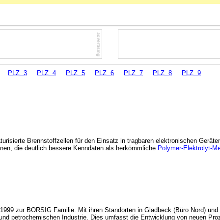
PLZ 3
PLZ 4
PLZ 5
PLZ 6
PLZ 7
PLZ 8
PLZ 9
risierte Brennstoffzellen für den Einsatz in tragbaren elektronischen Geräte
ranen, die deutlich bessere Kenndaten als herkömmliche
Polymer-Elektrolyt-
9 zur BORSIG Familie. Mit ihren Standorten in Gladbeck (Büro Nord) und Rh
 und petrochemischen Industrie. Dies umfasst die Entwicklung von neuen Pr